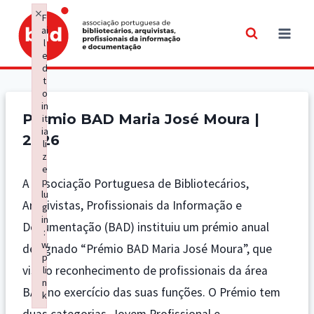
Skip
×
F
to
ai
l
content
e
d
t
o
in
Prémio BAD Maria José Moura |
it
ia
2026
li
z
e
p
A Associação Portuguesa de Bibliotecários,
lu
Arquivistas, Profissionais da Informação e
g
in
Documentação (BAD) instituiu um prémio anual
:
w
designado “Prémio BAD Maria José Moura”, que
p
visa o reconhecimento de profissionais da área
li
n
BAD no exercício das suas funções. O Prémio tem
k
Failed to initialize plugin: wplink