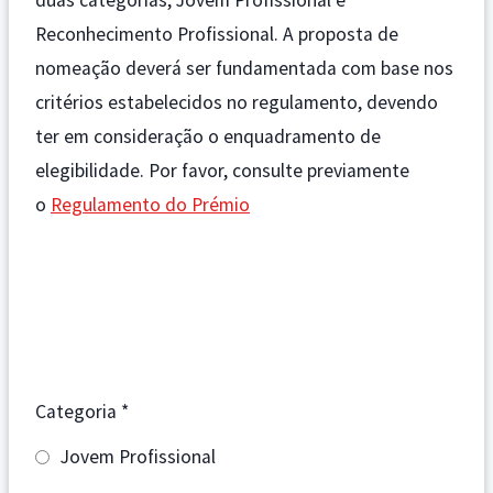
duas categorias, Jovem Profissional e
Reconhecimento Profissional. A proposta de
nomeação deverá ser fundamentada com base nos
critérios estabelecidos no regulamento, devendo
ter em consideração o enquadramento de
elegibilidade. Por favor, consulte previamente
o
Regulamento do Prémio
Dados do Nomeado(a)
Dados do 1º Proponente
Dados do 2º Proponente
Categoria
*
Jovem Profissional