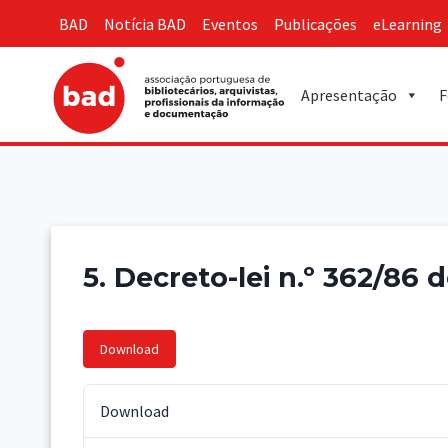
Skip
BAD
Notícia BAD
Eventos
Publicações
eLearning
to
content
Apresentação
F
5. Decreto-lei n.º 362/86
Download
Download