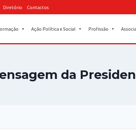
Diretório
Contactos
ormação
Ação Política e Social
Profissão
Associ
ensagem da Presiden