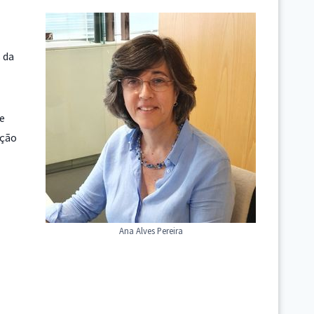
 da
e
ação
Ana Alves Pereira