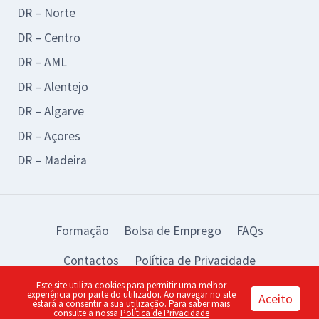
DR – Norte
DR – Centro
DR – AML
DR – Alentejo
DR – Algarve
DR – Açores
DR – Madeira
Formação
Bolsa de Emprego
FAQs
Contactos
Política de Privacidade
Este site utiliza cookies para permitir uma melhor
© 2026 BAD Design by:
piu
experiência por parte do utilizador. Ao navegar no site
Aceito
estará a consentir a sua utilização. Para saber mais
consulte a nossa
Política de Privacidade