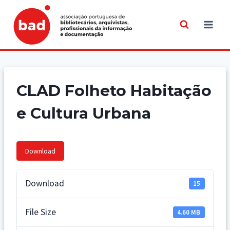
Skip
to
content
CLAD Folheto Habitação
e Cultura Urbana
Download
Download
15
File Size
4.60 MB