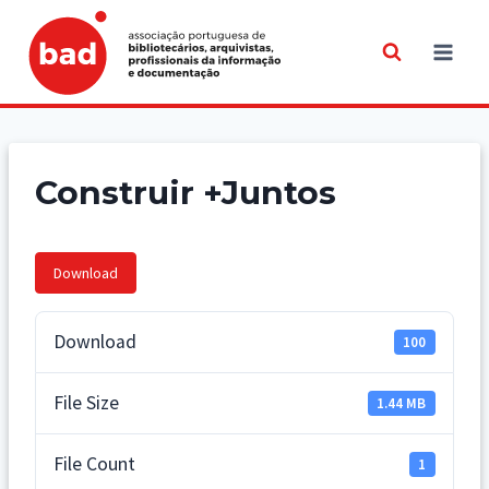
Skip
to
content
Construir +Juntos
Download
Download
100
File Size
1.44 MB
File Count
1