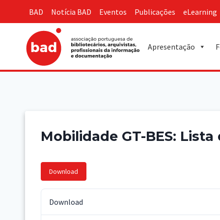
Skip
BAD
Notícia BAD
Eventos
Publicações
eLearning
to
content
Apresentação
F
Mobilidade GT-BES: Lista
Download
Download