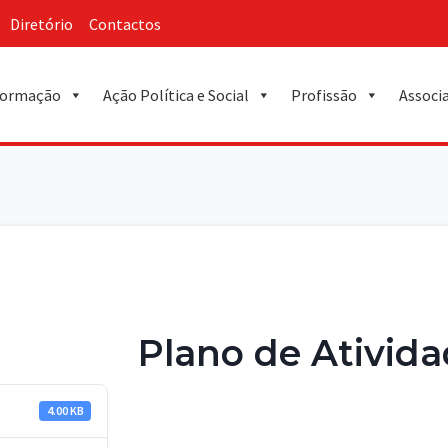
Diretório
Contactos
ormação
Ação Política e Social
Profissão
Associ
Plano de Ativida
4.00 KB