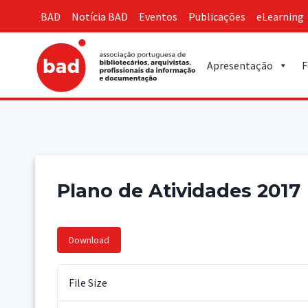
Skip
BAD
Notícia BAD
Eventos
Publicações
eLearning
to
content
Apresentação
F
Plano de Atividades 2017
Download
File Size