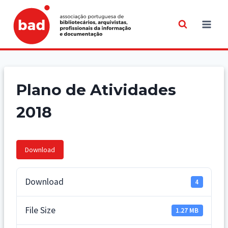
Skip
to
content
Plano de Atividades
2018
Download
Download
4
File Size
1.27 MB