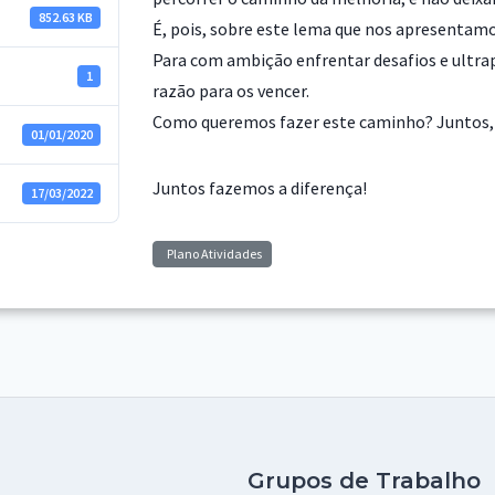
852.63 KB
É, pois, sobre este lema que nos apresentam
Para com ambição enfrentar desafios e ultrap
1
razão para os vencer.
Como queremos fazer este caminho? Juntos,
01/01/2020
Juntos fazemos a diferença!
17/03/2022
Plano Atividades
Grupos de Trabalho