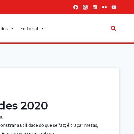
ados
Editorial
ades 2020
a.
monstrar a utilidade do que se faz; é traçar metas,
 igual ao que se encontrou.