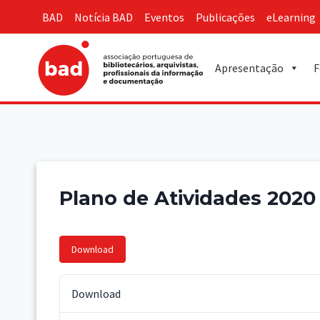
Skip
BAD
Notícia BAD
Eventos
Publicações
eLearning
to
content
Apresentação
F
Plano de Atividades 2020
Download
Download