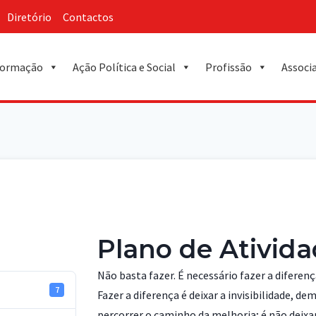
Diretório
Contactos
ormação
Ação Política e Social
Profissão
Associ
Plano de Ativid
Não basta fazer. É necessário fazer a diferenç
7
Fazer a diferença é deixar a invisibilidade, de
percorrer o caminho da melhoria; é não deixar