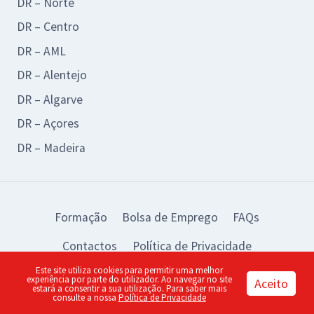
DR – Norte
DR – Centro
DR – AML
DR – Alentejo
DR – Algarve
DR – Açores
DR – Madeira
Formação
Bolsa de Emprego
FAQs
Contactos
Política de Privacidade
Este site utiliza cookies para permitir uma melhor
© 2026 BAD Design by:
piu
experiência por parte do utilizador. Ao navegar no site
Aceito
estará a consentir a sua utilização. Para saber mais
consulte a nossa
Política de Privacidade