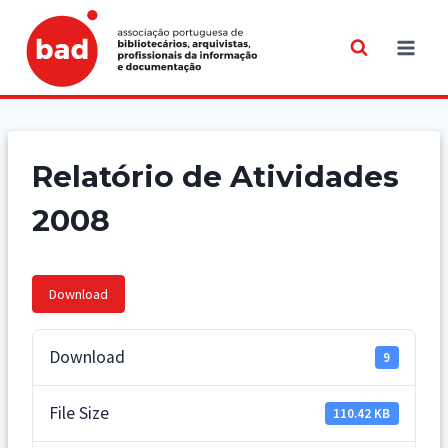
Skip
to
content
Relatório de Atividades
2008
Download
Download
9
File Size
110.42 KB