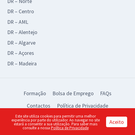
DR – Norte
DR – Centro
DR – AML
DR – Alentejo
DR – Algarve
DR – Açores
DR – Madeira
Formação
Bolsa de Emprego
FAQs
Contactos
Política de Privacidade
Este site utiliza cookies para permitir uma melhor
© 2026 BAD Design by:
piu
experiência por parte do utilizador. Ao navegar no site
Aceito
estará a consentir a sua utilização. Para saber mais
consulte a nossa
Política de Privacidade