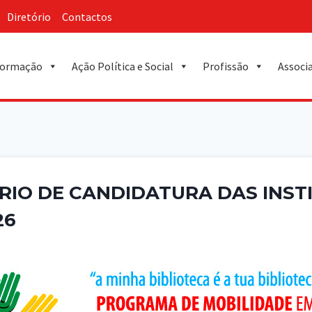
Diretório
Contactos
ormação
Ação Política e Social
Profissão
Associ
IO DE CANDIDATURA DAS INST
26