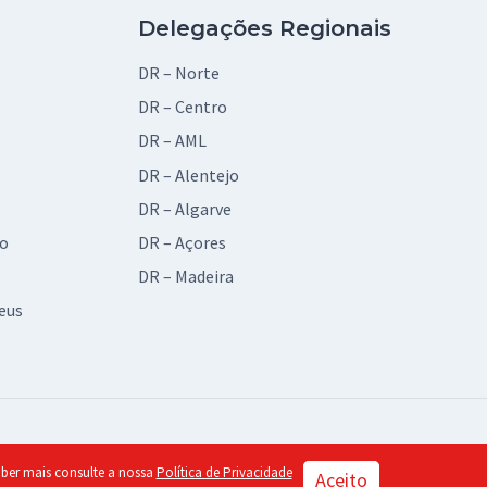
Delegações Regionais
DR – Norte
DR – Centro
DR – AML
DR – Alentejo
DR – Algarve
vo
DR – Açores
DR – Madeira
eus
© 2026 BAD Design by:
piu
saber mais consulte a nossa
Política de Privacidade
Aceito