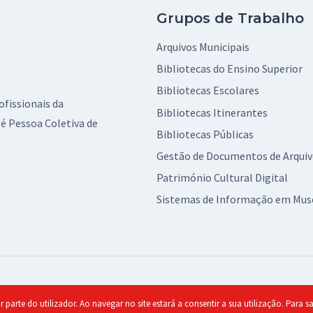
Grupos de Trabalho
Arquivos Municipais
Bibliotecas do Ensino Superior
Bibliotecas Escolares
ofissionais da
Bibliotecas Itinerantes
é Pessoa Coletiva de
Bibliotecas Públicas
Gestão de Documentos de Arqui
Património Cultural Digital
Sistemas de Informação em Mus
olítica de Privacidade
r parte do utilizador. Ao navegar no site estará a consentir a sua utilização. Para 