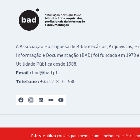
A Associação Portuguesa de Bibliotecários, Arquivistas, Pr
Informação e Documentação (BAD) foi fundada em 1973 e 
Utilidade Pública desde 1988.
Email :
bad@bad.pt
Telefone :
+351 218 161 980
Formação
Bolsa de Emprego
FAQs
Contactos
P
Este site utiliza cookies para permitir uma melhor experiência po