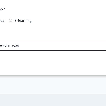
ão
*
nua
E-learning
 de Formação