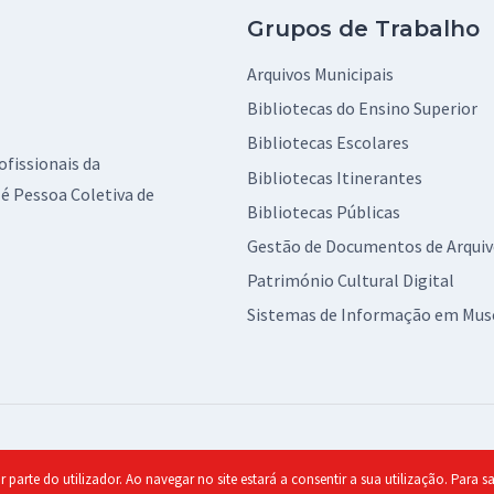
Grupos de Trabalho
Arquivos Municipais
Bibliotecas do Ensino Superior
Bibliotecas Escolares
ofissionais da
Bibliotecas Itinerantes
é Pessoa Coletiva de
Bibliotecas Públicas
Gestão de Documentos de Arqui
Património Cultural Digital
Sistemas de Informação em Mus
olítica de Privacidade
r parte do utilizador. Ao navegar no site estará a consentir a sua utilização. Para 