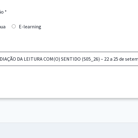
ão
*
nua
E-learning