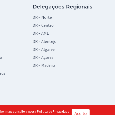
Delegações Regionais
DR – Norte
DR – Centro
DR – AML
DR – Alentejo
DR – Algarve
vo
DR – Açores
DR – Madeira
eus
© 2026 BAD Design by:
piu
saber mais consulte a nossa
Política de Privacidade
Aceito