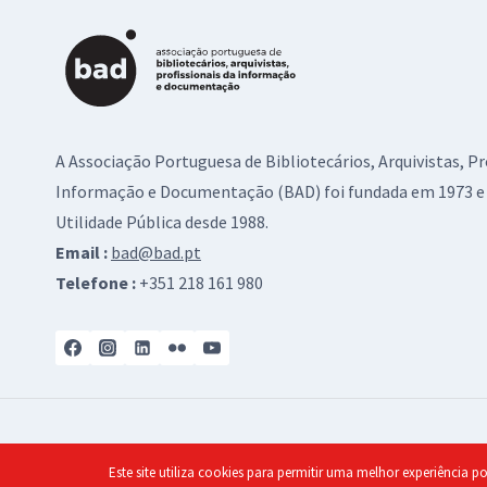
A Associação Portuguesa de Bibliotecários, Arquivistas, Pr
Informação e Documentação (BAD) foi fundada em 1973 e 
Utilidade Pública desde 1988.
Email :
bad@bad.pt
Telefone :
+351 218 161 980
Formação
Bolsa de Emprego
FAQs
Contactos
P
Este site utiliza cookies para permitir uma melhor experiência po