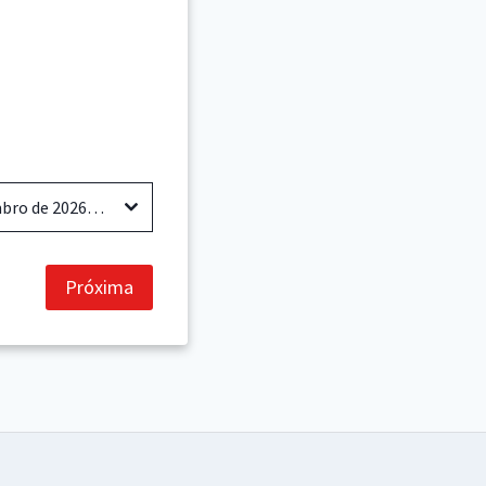
A PROMOÇÃO E MEDIAÇÃO DA LEITURA COM(O) SENTIDO (S05_26) – 22 a 25 de setembro de 2026, Ação de formação contínua presencial (Lisboa)
Próxima