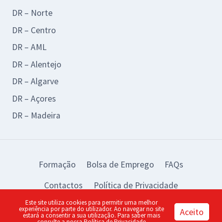
DR – Norte
DR – Centro
DR – AML
DR – Alentejo
DR – Algarve
DR – Açores
DR – Madeira
Formação
Bolsa de Emprego
FAQs
Contactos
Política de Privacidade
Este site utiliza cookies para permitir uma melhor
© 2026 BAD Design by:
piu
experiência por parte do utilizador. Ao navegar no site
Aceito
estará a consentir a sua utilização. Para saber mais
consulte a nossa
Política de Privacidade