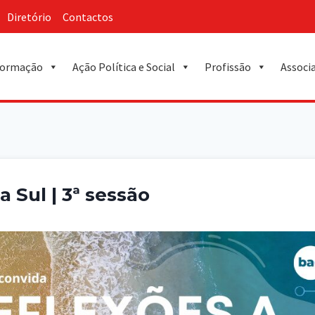
Diretório
Contactos
ormação
Ação Política e Social
Profissão
Associ
a Sul | 3ª sessão