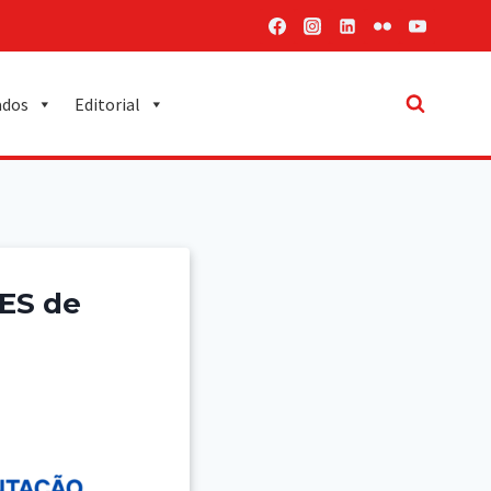
ados
Editorial
BES de