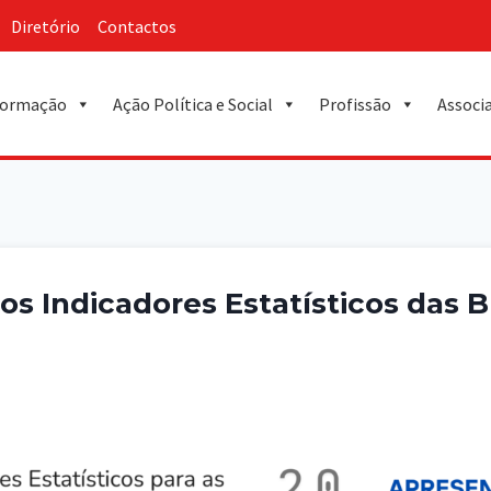
Diretório
Contactos
ormação
Ação Política e Social
Profissão
Associ
os Indicadores Estatísticos das 