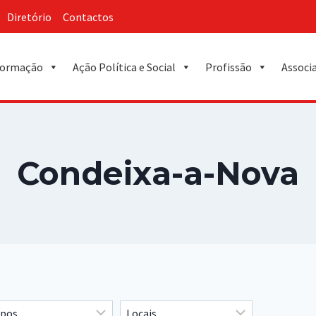
Diretório
Contactos
ormação
Ação Política e Social
Profissão
Associ
Condeixa-a-Nova