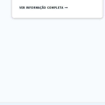
INTRODUÇÃO
VER INFORMAÇÃO COMPLETA
À
CONSERVAÇÃO
E
RESTAURO
DE
LIVROS
E
DOCUMENTOS
GRÁFICOS