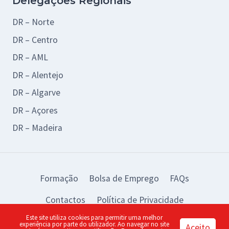
Delegações Regionais
DR – Norte
DR – Centro
DR – AML
DR – Alentejo
DR – Algarve
DR – Açores
DR – Madeira
Formação
Bolsa de Emprego
FAQs
Contactos
Política de Privacidade
Este site utiliza cookies para permitir uma melhor
© 2026 BAD Design by:
piu
experiência por parte do utilizador. Ao navegar no site
Aceito