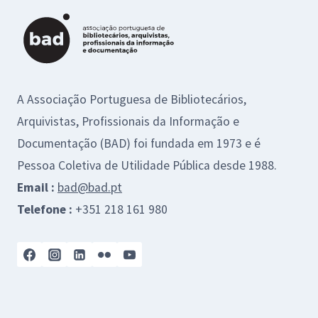
k
p
r
A Associação Portuguesa de Bibliotecários,
Arquivistas, Profissionais da Informação e
Documentação (BAD) foi fundada em 1973 e é
Pessoa Coletiva de Utilidade Pública desde 1988.
Email :
bad@bad.pt
Telefone :
+351 218 161 980