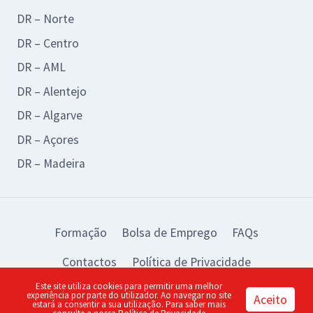
DR – Norte
DR – Centro
DR – AML
DR – Alentejo
DR – Algarve
DR – Açores
DR – Madeira
Formação
Bolsa de Emprego
FAQs
Contactos
Política de Privacidade
Este site utiliza cookies para permitir uma melhor
© 2026 BAD Design by:
piu
experiência por parte do utilizador. Ao navegar no site
Aceito
estará a consentir a sua utilização. Para saber mais